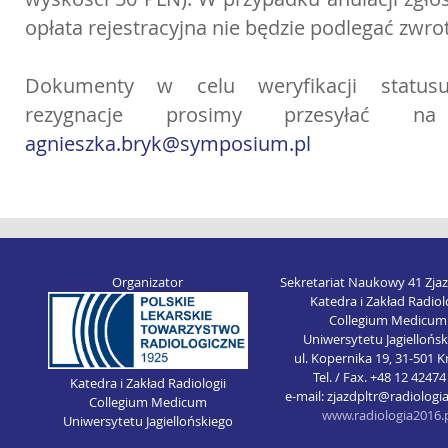
opłata rejestracyjna nie będzie podlegać zwro
Dokumenty w celu weryfikacji statusu
rezygnacje prosimy przesyłać na
agnieszka.bryk@symposium.pl
Organizator
Sekretariat Naukowy 41 Zja
Katedra i Zakład Radiol
Collegium Medicum
Uniwersytetu Jagiellońs
ul. Kopernika 19, 31-501 
Tel. / Fax. +48 12 42474
Katedra i Zakład Radiologii
e-mail: zjazdpltr@radiologi
Collegium Medicum
www.radiologia2016.
Uniwersytetu Jagiellońskiego