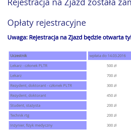
Rejestracja na Zjazd została z
Opłaty rejestracyjne
Uwaga: Rejestracja na Zjazd będzie otwarta t
Uczestnik
wpłata do 14.03.2016
Lekarz - członek PLTR
500 zł
Lekarz
700 zł
Rezydent, doktorant - członek PLTR
300 zł
Rezydent, doktorant
450 zł
Student, stażysta
200 zł
Technik rtg
200 zł
Inżynier, fizyk medyczny
300 zł