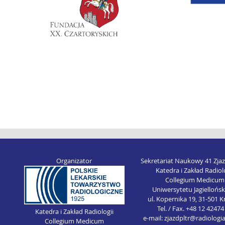
Organizator
Sekretariat Naukowy 41 Zja
Katedra i Zakład Radiol
Collegium Medicum
Uniwersytetu Jagiellońs
ul. Kopernika 19, 31-501 
Tel. / Fax. +48 12 42474
Katedra i Zakład Radiologii
e-mail: zjazdpltr@radiologi
Collegium Medicum