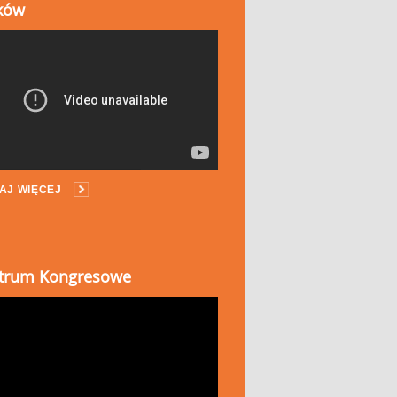
ków
AJ WIĘCEJ
trum Kongresowe