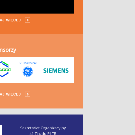
AJ WIĘCEJ
nsorzy
AJ WIĘCEJ
Sekretariat Organizacyjny
41 Zjazdu PLTR