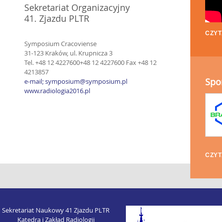
Sekretariat Organizacyjny
41. Zjazdu PLTR
CZYT
Symposium Cracoviense
31-123 Kraków, ul. Krupnicza 3
Tel.
+48 12 4227600
+48 12 4227600
Fax +48 12
4213857
Spo
e-mail; symposium@symposium.pl
www.radiologia2016.pl
CZYT
Sekretariat Naukowy 41 Zjazdu PLTR
Katedra i Zakład Radiologii